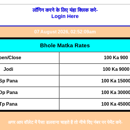
लॉगिन करने के लिए यंहा क्लिक करे-
Login Here
07 August 2026, 02:52:09am
Bhole Matka Rates
pen/Close
100 Ka 900
Jodi
100 Ka 9000
Sp Pana
100 Ka 1500
Dp Pana
100 Ka 3000
Tp Pana
100 Ka 4500
अगर आप वॉलेट में पैसा डलवाना चाहते है तो नीचे दिए नंबर पर पेमेंट करे-