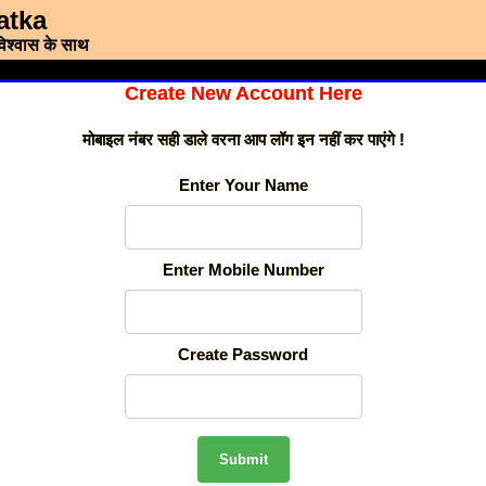
atka
विश्वास के साथ
Create New Account Here
मोबाइल नंबर सही डाले वरना आप लॉग इन नहीं कर पाएंगे !
Enter Your Name
Enter Mobile Number
Create Password